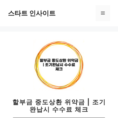
컨
텐
스타트 인사이트
메
츠
로
뉴
건
너
뛰
기
할부금 중도상환 위약금 | 조기
완납시 수수료 체크