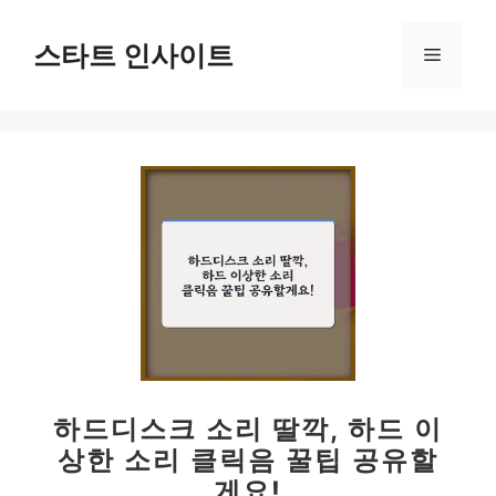
컨
텐
스타트 인사이트
메
츠
로
뉴
건
너
뛰
기
하드디스크 소리 딸깍, 하드 이
상한 소리 클릭음 꿀팁 공유할
게요!