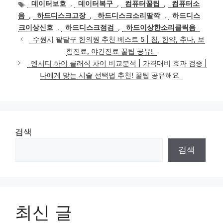
태
데이터보호
,
데이터복구
,
컴퓨터꿀팁
,
컴퓨터소
고
그
음
,
하드디스크고장
,
하드디스크소리딸깍
,
하드디스
리
크이상신호
,
하드디스크점검
,
하드이상한소리클릭음
수원시 팔달구 한의원 추천 베스트 5 | 침, 한약, 추나, 보
험진료, 야간진료 꿀팁 공유!
덴서티 하이 클래식 차이 비교분석 | 가격대비 효과 검증 |
나에게 맞는 시술 선택법 추천! 꿀팁 공유해요
검색
검색
최신 글