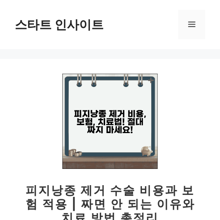
컨
텐
스타트 인사이트
메
츠
로
뉴
건
너
뛰
기
피지낭종 제거 수술 비용과 보
험 적용 | 짜면 안 되는 이유와
치료 방법 총정리