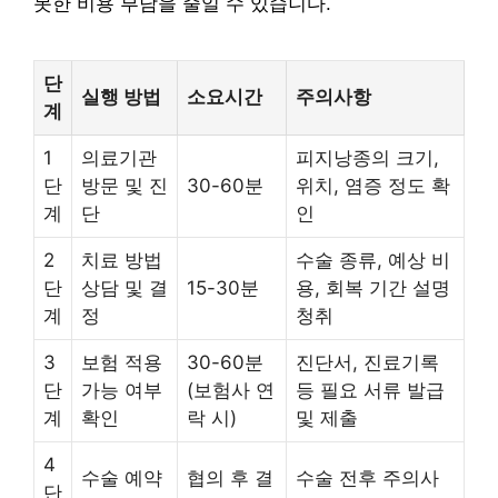
못한 비용 부담을 줄일 수 있습니다.
단
실행 방법
소요시간
주의사항
계
1
의료기관
피지낭종의 크기,
단
방문 및 진
30-60분
위치, 염증 정도 확
계
단
인
2
치료 방법
수술 종류, 예상 비
단
상담 및 결
15-30분
용, 회복 기간 설명
계
정
청취
3
보험 적용
30-60분
진단서, 진료기록
단
가능 여부
(보험사 연
등 필요 서류 발급
계
확인
락 시)
및 제출
4
수술 예약
협의 후 결
수술 전후 주의사
단