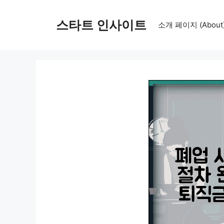
컨
텐
스타트 인사이트
소개 페이지 (About
츠
로
건
너
뛰
기