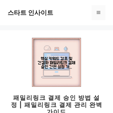
컨
텐
스타트 인사이트
메
츠
로
뉴
건
너
뛰
기
패밀리링크 결제 승인 방법 설
정 | 패밀리링크 결제 관리 완벽
가이드