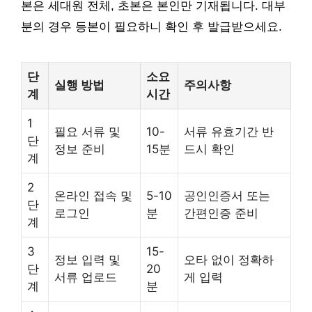
본은 세대원 전체, 초본은 본인만 기재됩니다. 대부
분의 경우 등본이 필요하니 확인 후 발급받으세요.
단
소요
실행 방법
주의사항
계
시간
1
필요 서류 및
10-
서류 유효기간 반
단
정보 준비
15분
드시 확인
계
2
온라인 접속 및
5-10
공인인증서 또는
단
로그인
분
간편인증 준비
계
3
15-
정보 입력 및
오타 없이 정확하
단
20
서류 업로드
게 입력
계
분