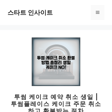
컨
텐
스타트 인사이트
메
츠
로
뉴
건
너
뛰
기
투썸 케이크 예약 취소 생일 |
투썸플레이스 케이크 주문 취소
하고 환불받는 절차