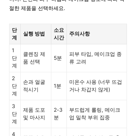
절한 제품을 선택하세요.
단
소요
실행 방법
주의사항
계
시간
1
클렌징 제
피부 타입, 메이크업 종
단
5분
품 선택
류 고려
계
2
손과 얼굴
미온수 사용 (너무 뜨겁
단
1분
적시기
거나 차갑지 않게)
계
3
제품 도포
2-3
부드럽게 롤링, 메이크
단
및 마사지
분
업 밀착 부위 집중
계
4