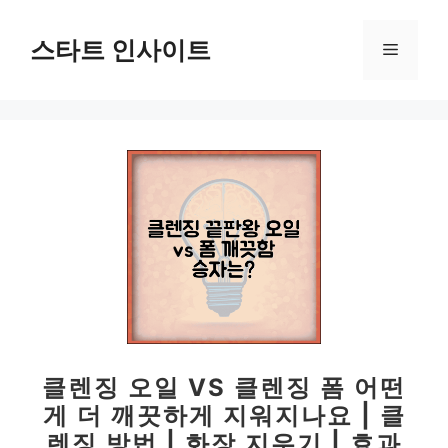
컨
텐
스타트 인사이트
메
츠
로
뉴
건
너
뛰
기
클렌징 오일 VS 클렌징 폼 어떤
게 더 깨끗하게 지워지나요 | 클
렌징 방법 | 화장 지우기 | 효과