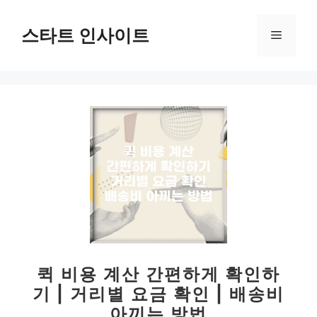
컨
텐
스타트 인사이트
메
츠
로
뉴
건
너
뛰
기
퀵 비용 계산 간편하게 확인하
기 | 거리별 요금 확인 | 배송비
아끼는 방법