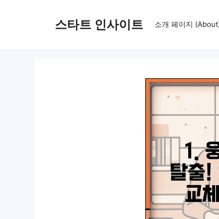
컨
텐
스타트 인사이트
소개 페이지 (About
츠
로
건
너
뛰
기