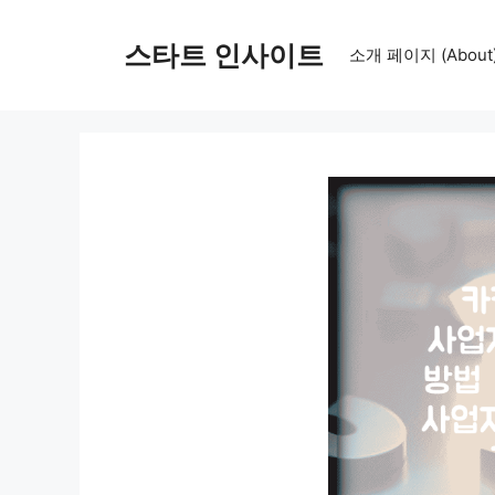
컨
텐
스타트 인사이트
소개 페이지 (About
츠
로
건
너
뛰
기