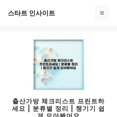
컨
텐
스타트 인사이트
메
츠
로
뉴
건
너
뛰
기
출산가방 체크리스트 프린트하
세요 | 분류별 정리 | 챙기기 쉽
게 모아봤어요