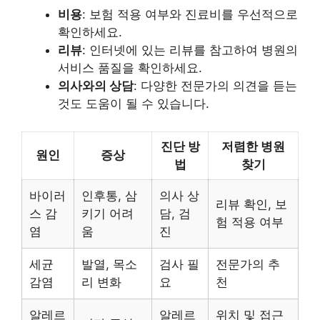
비용
: 보험 적용 여부와 진료비를 우선적으로
확인하세요.
리뷰
: 인터넷에 있는 리뷰를 참고하여 병원의
서비스 품질을 확인하세요.
의사와의 상담
: 다양한 전문가의 의견을 듣는
것도 도움이 될 수 있습니다.
진단 방
저렴한 병원
원인
증상
법
찾기
바이러
인후통, 삼
의사 상
리뷰 확인, 보
스 감
키기 어려
담, 검
험 적용 여부
염
움
진
세균
발열, 목소
검사 필
전문가의 추
감염
리 변화
요
천
알레르
알레르
위치 및 접근