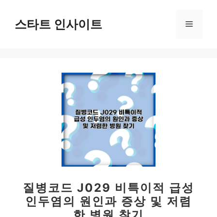
컨
텐
스타트 인사이트
메
츠
로
뉴
건
너
뛰
기
질병코드 J029 비특이적 급성
인두염의 원인과 증상 및 저렴
한 병원 찾기