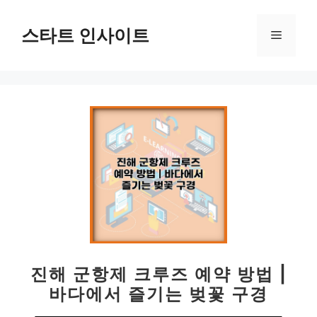
컨
텐
스타트 인사이트
메
츠
로
뉴
건
너
뛰
기
진해 군항제 크루즈 예약 방법 |
바다에서 즐기는 벚꽃 구경