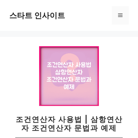
컨
텐
스타트 인사이트
메
츠
로
뉴
건
너
뛰
기
조건연산자 사용법 | 삼항연산
자 조건연산자 문법과 예제