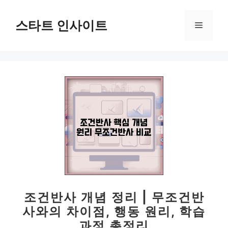
컨
텐
스타트 인사이트
메
츠
로
뉴
건
너
뛰
기
조건반사 개념 정리 | 무조건반
사와의 차이점, 행동 원리, 학습
과정 총정리