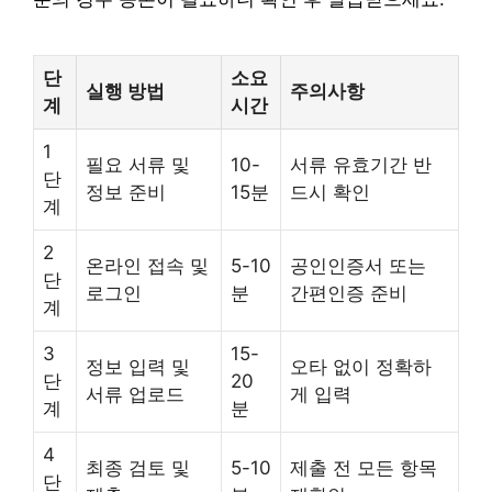
단
소요
실행 방법
주의사항
계
시간
1
필요 서류 및
10-
서류 유효기간 반
단
정보 준비
15분
드시 확인
계
2
온라인 접속 및
5-10
공인인증서 또는
단
로그인
분
간편인증 준비
계
3
15-
정보 입력 및
오타 없이 정확하
단
20
서류 업로드
게 입력
계
분
4
최종 검토 및
5-10
제출 전 모든 항목
단