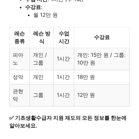
수강료
:
월 12만 원
레슨
레슨 방
수업
수강료
종류
식
시간
피아
개인 /
개인: 15만 원 / 그룹:
1시간
노
그룹
10만 원
성악
개인
1시간
18만 원
관현
그룹
1시간
12만 원
악
✅
기초생활수급자 지원 제도의 모든 정보를 한눈에
알아보세요.