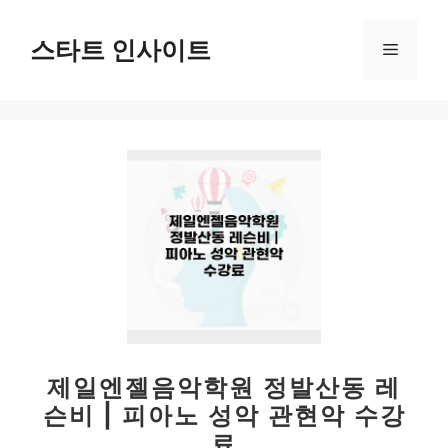
컨
텐
스타트 인사이트
메
츠
로
뉴
건
너
뛰
기
제일엔젤음악학원 정발산동 레
슨비 | 피아노 성악 관현악 수강
료