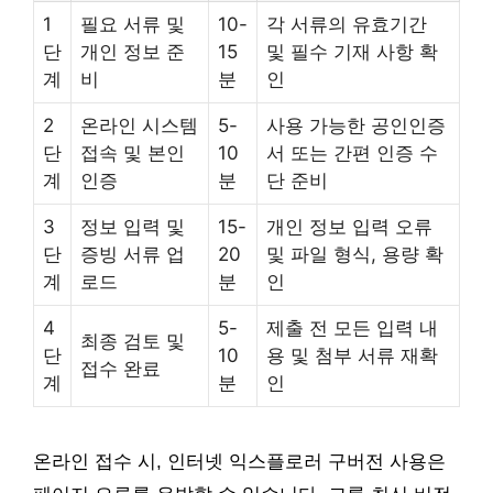
1
필요 서류 및
10-
각 서류의 유효기간
단
개인 정보 준
15
및 필수 기재 사항 확
계
비
분
인
2
온라인 시스템
5-
사용 가능한 공인인증
단
접속 및 본인
10
서 또는 간편 인증 수
계
인증
분
단 준비
3
정보 입력 및
15-
개인 정보 입력 오류
단
증빙 서류 업
20
및 파일 형식, 용량 확
계
로드
분
인
4
5-
제출 전 모든 입력 내
최종 검토 및
단
10
용 및 첨부 서류 재확
접수 완료
계
분
인
온라인 접수 시, 인터넷 익스플로러 구버전 사용은