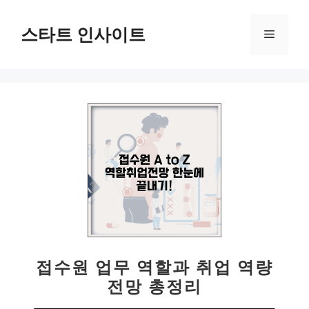
컨
텐
스타트 인사이트
메
츠
로
뉴
건
너
뛰
기
접수원 업무 역할과 취업 역량
전망 총정리