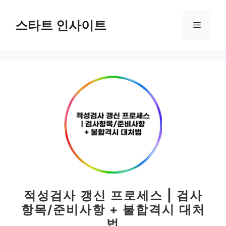
컨
텐
스타트 인사이트
메
츠
로
뉴
건
너
뛰
기
적성검사 갱신 프로세스 | 검사
항목/준비사항 + 불합격시 대처
법