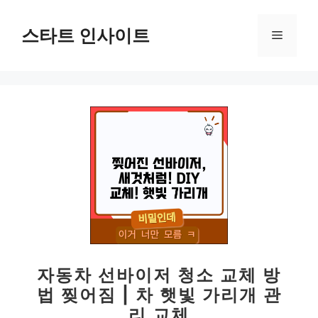
컨
텐
스타트 인사이트
메
츠
로
뉴
건
너
뛰
기
자동차 선바이저 청소 교체 방
법 찢어짐 | 차 햇빛 가리개 관
리 교체