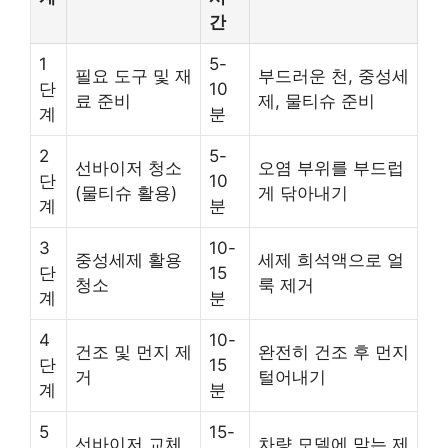
간
1
5-
필요 도구 및 재
부드러운 천, 중성세
단
10
료 준비
제, 물티슈 준비
계
분
2
5-
선바이저 청소
오염 부위를 부드럽
단
10
(물티슈 활용)
게 닦아내기
계
분
3
10-
중성세제 활용
세제 희석액으로 얼
단
15
청소
룩 제거
계
분
4
10-
건조 및 먼지 제
완전히 건조 후 먼지
단
15
거
털어내기
계
분
5
15-
선바이저 교체
차량 모델에 맞는 제