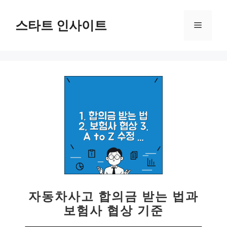
컨
텐
스타트 인사이트
메
츠
로
뉴
건
너
뛰
기
자동차사고 합의금 받는 법과
보험사 협상 기준