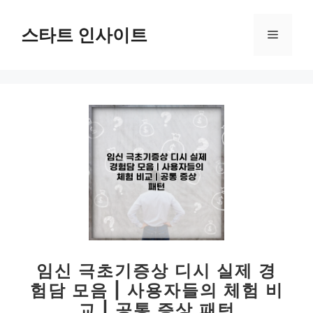
컨
텐
스타트 인사이트
메
츠
로
뉴
건
너
뛰
기
임신 극초기증상 디시 실제 경
험담 모음 | 사용자들의 체험 비
교 | 공통 증상 패턴