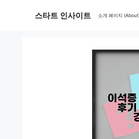
컨
텐
스타트 인사이트
소개 페이지 (About
츠
로
건
너
뛰
기