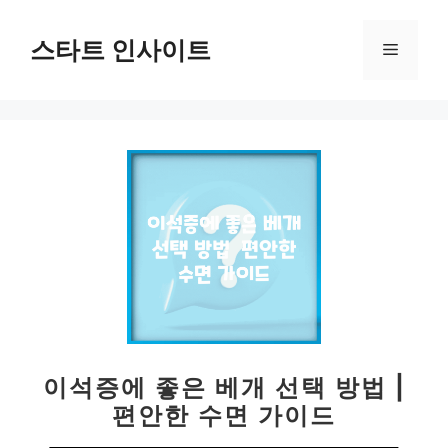
컨
텐
스타트 인사이트
메
츠
로
뉴
건
너
뛰
기
이석증에 좋은 베개 선택 방법 |
편안한 수면 가이드