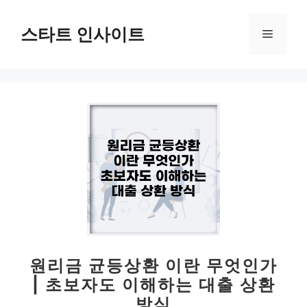
컨
텐
스타트 인사이트
메
츠
로
뉴
건
너
뛰
기
원리금 균등상환 이란 무엇인가
| 초보자도 이해하는 대출 상환
방식