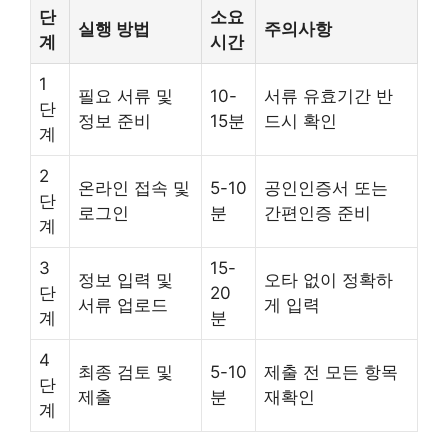
단
소요
실행 방법
주의사항
계
시간
1
필요 서류 및
10-
서류 유효기간 반
단
정보 준비
15분
드시 확인
계
2
온라인 접속 및
5-10
공인인증서 또는
단
로그인
분
간편인증 준비
계
3
15-
정보 입력 및
오타 없이 정확하
단
20
서류 업로드
게 입력
계
분
4
최종 검토 및
5-10
제출 전 모든 항목
단
제출
분
재확인
계