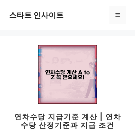
컨
텐
스타트 인사이트
메
츠
로
뉴
건
너
뛰
기
연차수당 지급기준 계산 | 연차
수당 산정기준과 지급 조건