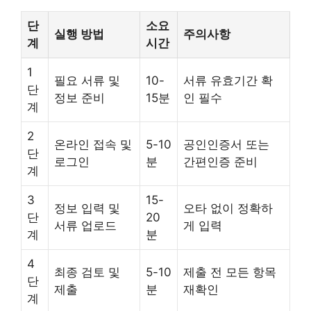
단
소요
실행 방법
주의사항
계
시간
1
필요 서류 및
10-
서류 유효기간 확
단
정보 준비
15분
인 필수
계
2
온라인 접속 및
5-10
공인인증서 또는
단
로그인
분
간편인증 준비
계
3
15-
정보 입력 및
오타 없이 정확하
단
20
서류 업로드
게 입력
계
분
4
최종 검토 및
5-10
제출 전 모든 항목
단
제출
분
재확인
계