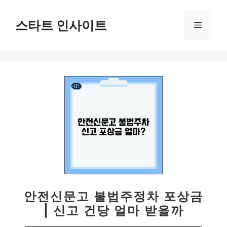
컨
텐
스타트 인사이트
메
츠
로
뉴
건
너
뛰
기
안전신문고 불법주정차 포상금
| 신고 건당 얼마 받을까