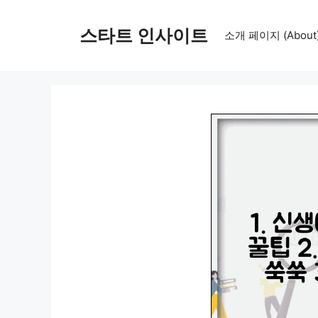
컨
텐
스타트 인사이트
소개 페이지 (About
츠
로
건
너
뛰
기