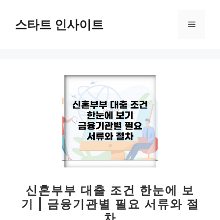
컨
텐
스타트 인사이트
메
츠
로
뉴
건
너
뛰
기
신혼부부 대출 조건 한눈에 보
기 | 금융기관별 필요 서류와 절
차