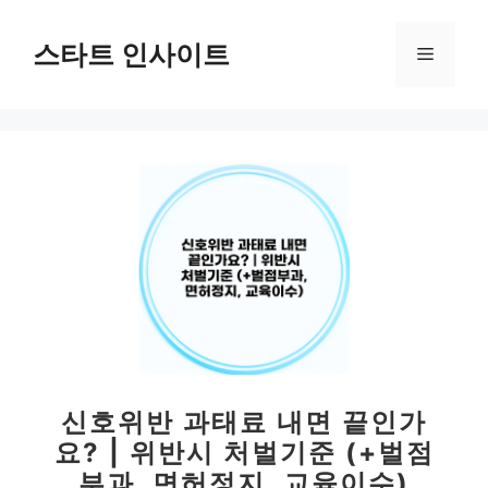
컨
텐
스타트 인사이트
메
츠
로
뉴
건
너
뛰
기
신호위반 과태료 내면 끝인가
요? | 위반시 처벌기준 (+벌점
부과, 면허정지, 교육이수)