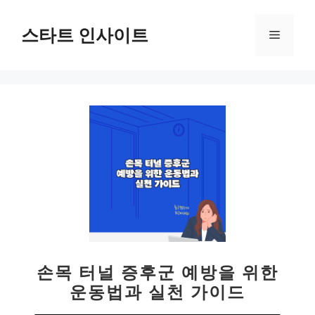
컨
텐
스타트 인사이트
메
츠
로
뉴
건
너
뛰
기
손목 터널 증후군 예방을 위한
운동법과 실천 가이드