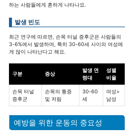
하는 사람들에게 흔하게 나타나요.
발생 빈도
최근 연구에 따르면, 손목 터널 증후군은 사람들의
3-6%에서 발생하며, 특히 30-60세 사이의 여성에
게 많이 나타난다고 해요.
발생 연
성별
구분
증상
령대
비율
손목 터널
손목의 통증
30-60
여성>
증후군
및 저림
세
남성
예방을 위한 운동의 중요성