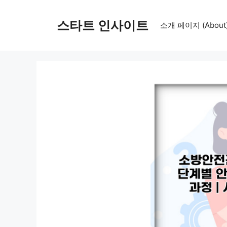
컨
텐
스타트 인사이트
소개 페이지 (About
츠
로
건
너
뛰
기