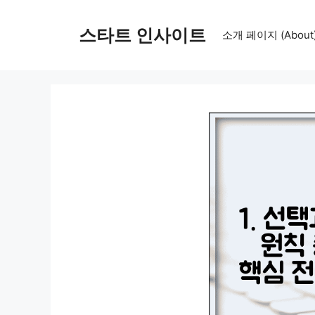
컨
텐
스타트 인사이트
소개 페이지 (About
츠
로
건
너
뛰
기