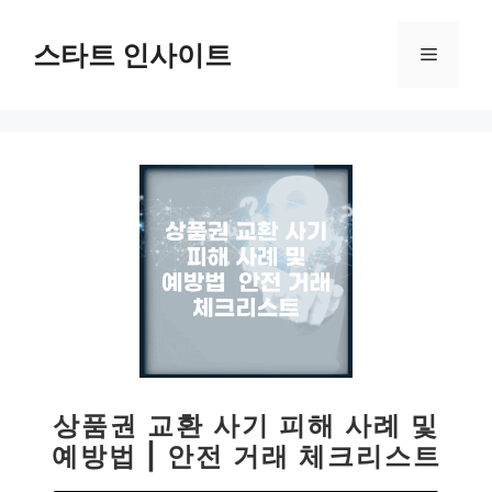
컨
텐
스타트 인사이트
메
츠
로
뉴
건
너
뛰
기
상품권 교환 사기 피해 사례 및
예방법 | 안전 거래 체크리스트