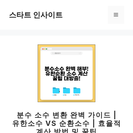
컨
텐
스타트 인사이트
메
츠
로
뉴
건
너
뛰
기
분수 소수 변환 완벽 가이드 |
유한소수 VS 순환소수 | 효율적
계산 방법 및 꿀팁