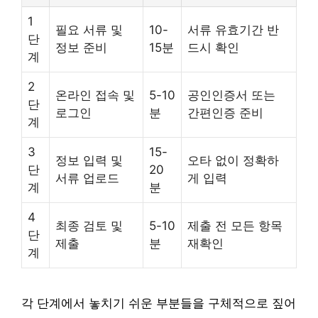
1
필요 서류 및
10-
서류 유효기간 반
단
정보 준비
15분
드시 확인
계
2
온라인 접속 및
5-10
공인인증서 또는
단
로그인
분
간편인증 준비
계
3
15-
정보 입력 및
오타 없이 정확하
단
20
서류 업로드
게 입력
계
분
4
최종 검토 및
5-10
제출 전 모든 항목
단
제출
분
재확인
계
각 단계에서 놓치기 쉬운 부분들을 구체적으로 짚어