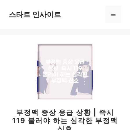
컨
텐
스타트 인사이트
메
츠
로
뉴
건
너
뛰
기
부정맥 증상 응급 상황 | 즉시
119 불러야 하는 심각한 부정맥
신호