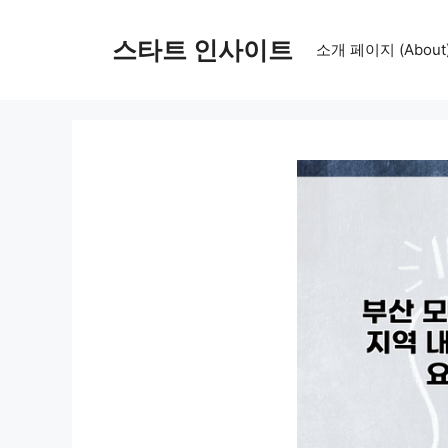
컨
텐
스타트 인사이트
소개 페이지 (About
츠
로
건
너
뛰
기