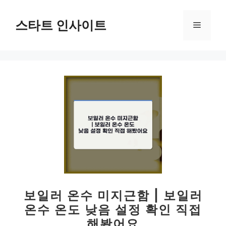
컨
텐
스타트 인사이트
메
츠
로
뉴
건
너
뛰
기
보일러 온수 미지근함 | 보일러
온수 온도 낮음 설정 확인 직접
해봤어요