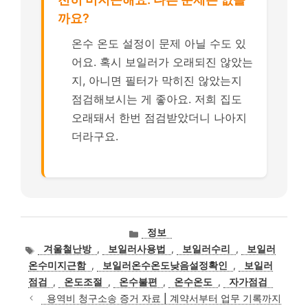
까요?
온수 온도 설정이 문제 아닐 수도 있
어요. 혹시 보일러가 오래되진 않았는
지, 아니면 필터가 막히진 않았는지
점검해보시는 게 좋아요. 저희 집도
오래돼서 한번 점검받았더니 나아지
더라구요.
카
정보
테
태
겨울철난방
,
보일러사용법
,
보일러수리
,
보일러
고
그
온수미지근함
,
보일러온수온도낮음설정확인
,
보일러
리
점검
,
온도조절
,
온수불편
,
온수온도
,
자가점검
용역비 청구소송 증거 자료 | 계약서부터 업무 기록까지