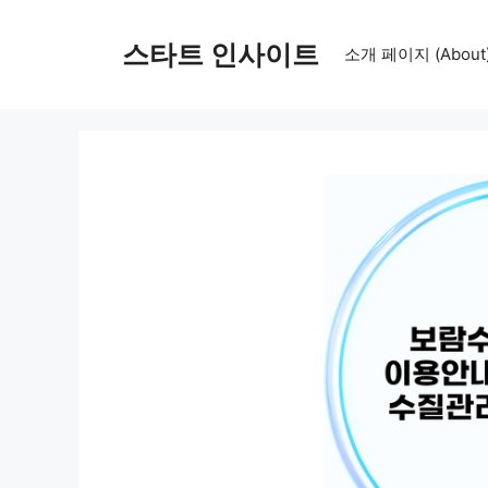
컨
텐
스타트 인사이트
소개 페이지 (About
츠
로
건
너
뛰
기