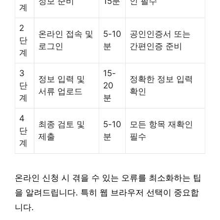
정보 준비
15분
인 필수
계
2
온라인 접속 및
5-10
공인인증서 또는
단
로그인
분
간편인증 준비
계
3
15-
정보 입력 및
정확한 정보 입력
단
20
서류 업로드
확인
계
분
4
최종 검토 및
5-10
모든 항목 재확인
단
제출
분
필수
계
온라인 신청 시 겪을 수 있는 오류를 최소화하는 팁
을 알려드립니다. 특히 웹 브라우저 선택이 중요합
니다.