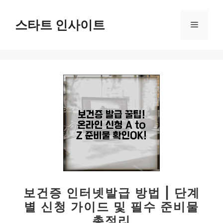
컨
텐
스타트 인사이트
메
츠
로
뉴
건
너
뛰
기
보건증 인터넷발급 방법 | 단계
별 신청 가이드 및 필수 준비물
총정리