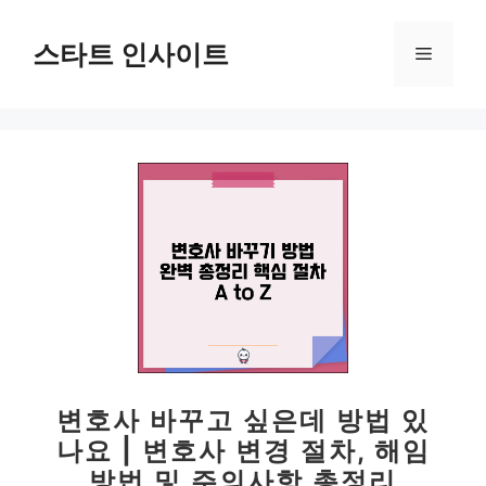
컨
텐
스타트 인사이트
메
츠
로
뉴
건
너
뛰
기
변호사 바꾸고 싶은데 방법 있
나요 | 변호사 변경 절차, 해임
방법 및 주의사항 총정리