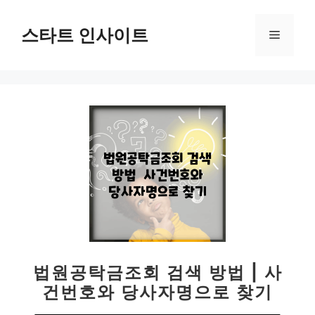
컨
텐
스타트 인사이트
메
츠
로
뉴
건
너
뛰
기
법원공탁금조회 검색 방법 | 사
건번호와 당사자명으로 찾기