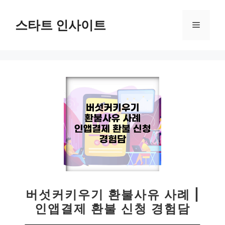
컨
텐
스타트 인사이트
메
츠
로
뉴
건
너
뛰
기
버섯커키우기 환불사유 사례 |
인앱결제 환불 신청 경험담