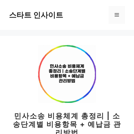
컨
텐
스타트 인사이트
메
츠
로
뉴
건
너
뛰
기
민사소송 비용체계 총정리 | 소
송단계별 비용항목 + 예납금 관
리방법