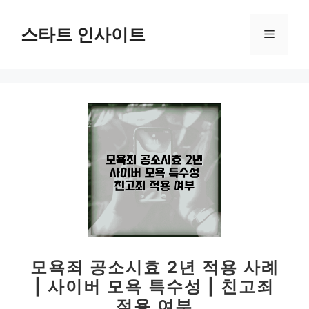
컨
텐
스타트 인사이트
메
츠
로
뉴
건
너
뛰
기
모욕죄 공소시효 2년 적용 사례
| 사이버 모욕 특수성 | 친고죄
적용 여부