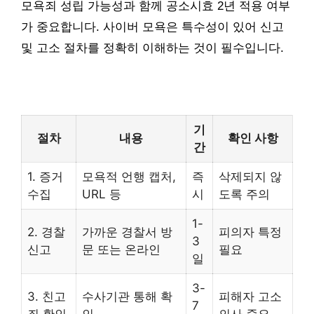
모욕죄 성립 가능성과 함께 공소시효 2년 적용 여부
가 중요합니다. 사이버 모욕은 특수성이 있어 신고
및 고소 절차를 정확히 이해하는 것이 필수입니다.
기
절차
내용
확인 사항
간
1. 증거
모욕적 언행 캡처,
즉
삭제되지 않
수집
URL 등
시
도록 주의
1-
2. 경찰
가까운 경찰서 방
피의자 특정
3
신고
문 또는 온라인
필요
일
3-
3. 친고
수사기관 통해 확
피해자 고소
7