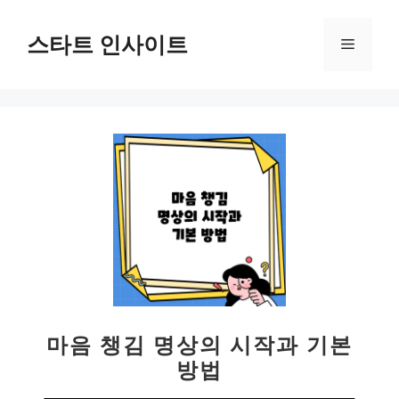
컨
텐
스타트 인사이트
메
츠
로
뉴
건
너
뛰
기
마음 챙김 명상의 시작과 기본
방법