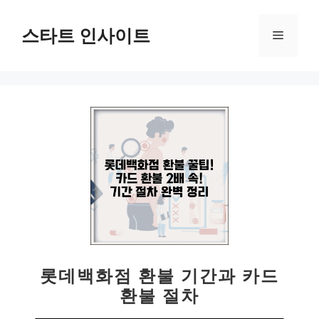
컨
텐
스타트 인사이트
메
츠
로
뉴
건
너
뛰
기
롯데백화점 환불 기간과 카드
환불 절차