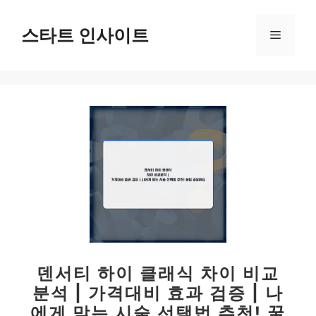
컨
텐
스타트 인사이트
메
츠
로
뉴
건
너
뛰
기
덴서티 하이 클래식 차이 비교
분석 | 가격대비 효과 검증 | 나
에게 맞는 시술 선택법 추천! 꿀