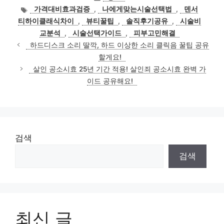
테
태
가격대비효과검증
,
나에게맞는시술선택법
,
덴서
고
그
티하이클래식차이
,
뷰티꿀팁
,
솔직후기공유
,
시술비
리
교분석
,
시술선택가이드
,
피부고민해결
하드디스크 소리 딸깍, 하드 이상한 소리 클릭음 꿀팁 공유
할게요!
살인 공소시효 25년 기간 적용! 살인죄 공소시효 완벽 가
이드 공유해요!
검색
검색
최신 글