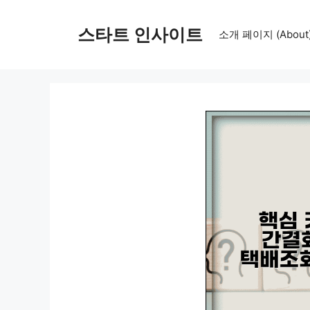
컨
텐
스타트 인사이트
소개 페이지 (About
츠
로
건
너
뛰
기