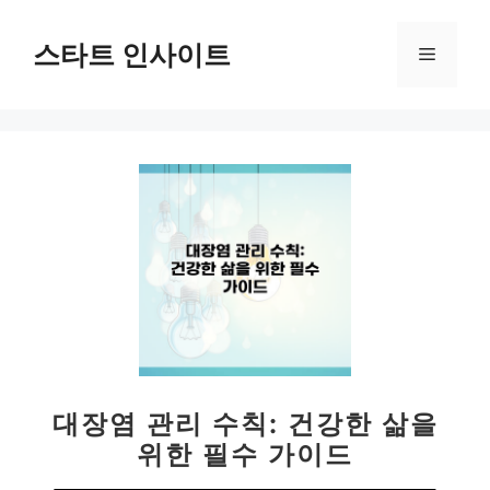
컨
텐
스타트 인사이트
메
츠
로
뉴
건
너
뛰
기
대장염 관리 수칙: 건강한 삶을
위한 필수 가이드