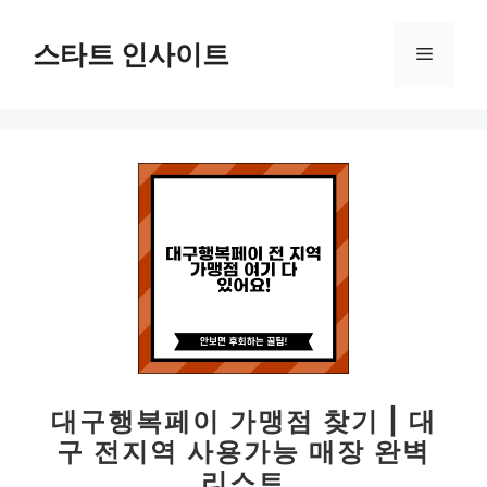
컨
텐
스타트 인사이트
메
츠
로
뉴
건
너
뛰
기
대구행복페이 가맹점 찾기 | 대
구 전지역 사용가능 매장 완벽
리스트